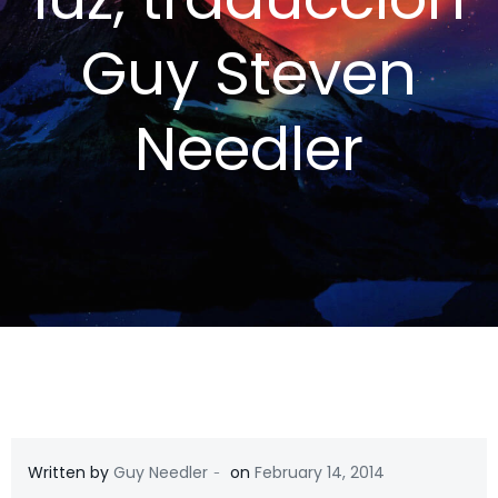
Guy Steven
Needler
-
Written by
Guy Needler
on
February 14, 2014