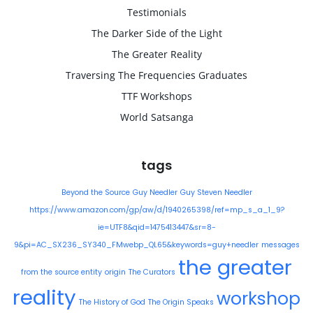
Testimonials
The Darker Side of the Light
The Greater Reality
Traversing The Frequencies Graduates
TTF Workshops
World Satsanga
tags
Beyond the Source
Guy Needler
Guy Steven Needler
https://www.amazon.com/gp/aw/d/1940265398/ref=mp_s_a_1_9?
ie=UTF8&qid=1475413447&sr=8-
9&pi=AC_SX236_SY340_FMwebp_QL65&keywords=guy+needler
messages
the greater
from the source entity
origin
The Curators
reality
workshop
The History of God
The Origin Speaks