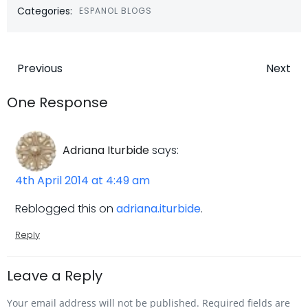
Categories:
ESPANOL BLOGS
Post
Post
Previous
Next
navigation
navigatio
One Response
Adriana Iturbide
says:
4th April 2014 at 4:49 am
Reblogged this on
adriana.iturbide
.
Reply
Leave a Reply
Your email address will not be published.
Required fields are